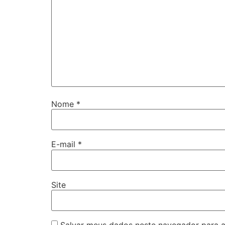
Nome
*
E-mail
*
Site
Salvar meus dados neste navegador para a